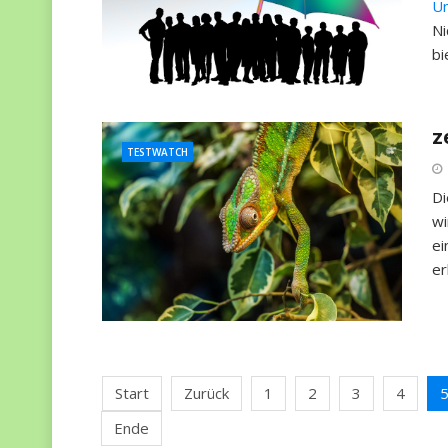
Un
Ni
bi
z
TESTWATCH
Di
wi
ei
er
Start
Zurück
1
2
3
4
Ende