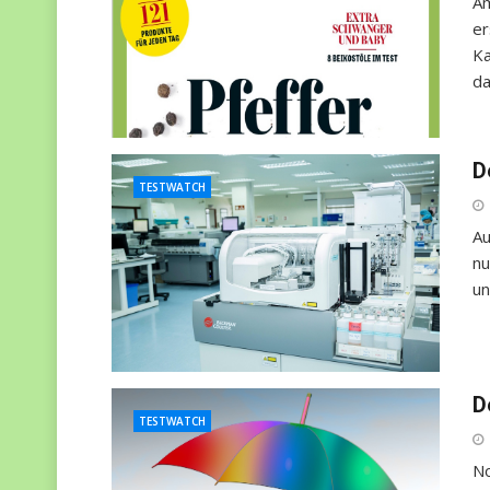
Am
er
Ka
da
D
TESTWATCH
Au
nu
un
D
TESTWATCH
No