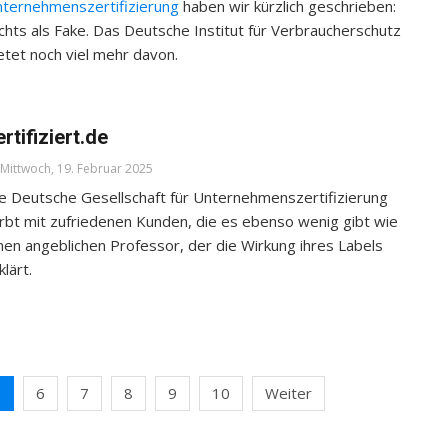
ternehmenszertifizierung
haben wir kürzlich geschrieben:
chts als Fake. Das Deutsche Institut für Verbraucherschutz
etet noch viel mehr davon.
ertifiziert.de
Mittwoch, 19. Februar 2025
e Deutsche Gesellschaft für Unternehmenszertifizierung
rbt mit zufriedenen Kunden, die es ebenso wenig gibt wie
nen angeblichen Professor, der die Wirkung ihres Labels
klärt.
5
6
7
8
9
10
Weiter