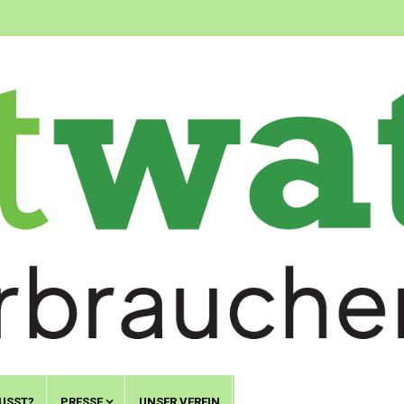
USST?
PRESSE
UNSER VEREIN