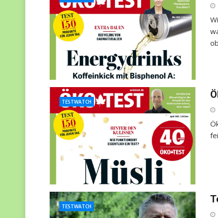
Wi
wa
ob
Ö
TESTWATCH
Ök
fe
T
TESTWATCH