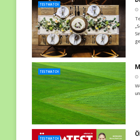
TESTWATCH
Te
„S
Si
ge
M
TESTWATCH
We
un
Ö
TESTWATCH