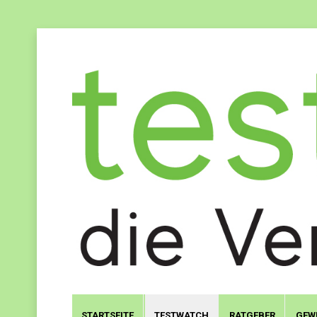
STARTSEITE
TESTWATCH
RATGEBER
GEW