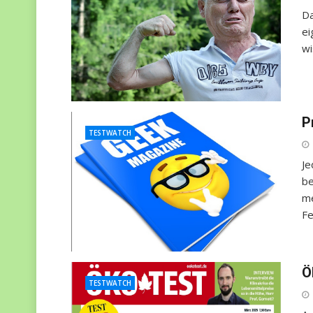
Da
ei
wi
P
TESTWATCH
Je
be
me
Fe
Ö
TESTWATCH