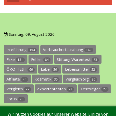
Sonntag, 09. August 2026
Irreführung
Verbrauchertäuschung
154
142
Fake
Fehler
Stiftung Warentest
131
84
83
ÖKO-TEST
Label
Lebensmittel
69
59
52
Affiliate
Kosmetik
vergleich.org
44
35
30
Vergleich
expertentesten
Testsieger
29
27
27
Focus
26
Wir nutzen Cookies auf unserer Website. Einige von