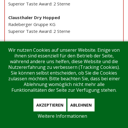
Superior Taste Award: 2 Sterne
Clausthaler Dry Hopped
Radeberger Gruppe KG
Superior Taste Award: 2 Sterne
Clausthaler Original
Wir nutzen Cookies auf unserer Website. Einige von
Radeberger Gruppe KG
ihnen sind essenziell für den Betrieb der Seite,
Superior Taste Award: 2 Sterne
während andere uns helfen, diese Website und die
Nutzererfahrung zu verbessern (Tracking Cookies).
Clausthaler Unfiltered
Sie können selbst entscheiden, ob Sie die Cookies
zulassen möchten. Bitte beachten Sie, dass bei einer
Radeberger Gruppe KG
Ablehnung womöglich nicht mehr alle
Superior Taste Award: 2 Sterne
Funktionalitäten der Seite zur Verfügung stehen.
DAB
AKZEPTIEREN
ABLEHNEN
Radeberger Gruppe KG
Diamond Taste Award
Weitere Informationen
Radeberger Pilsner