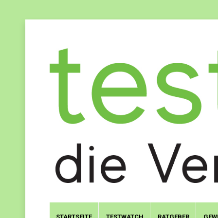
STARTSEITE
TESTWATCH
RATGEBER
GEW