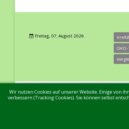
Freitag, 07. August 2026
Irref
ÖKO-
Vergl
Wir nutzen Cookies auf unserer Website. Einige von ihn
Impressum
Datenschutz
Über uns
Ko
verbessern (Tracking Cookies). Sie können selbst entsch
Aktuell sind 230 Gäste und keine Mitglieder online