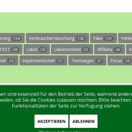
ührung
Verbrauchertäuschung
Fake
Fehl
154
142
131
TEST
Label
Lebensmittel
Affiliate
K
69
59
52
44
eich
expertentesten
Testsieger
Focus
29
27
27
26
en sind essenziell für den Betrieb der Seite, während ande
ntakt
Tags
Unterstützen Sie uns!
Login
eiden, ob Sie die Cookies zulassen möchten. Bitte beachten
Funktionalitäten der Seite zur Verfügung stehen.
AKZEPTIEREN
ABLEHNEN