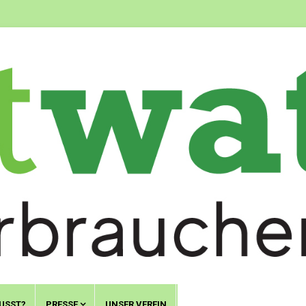
USST?
PRESSE
UNSER VEREIN