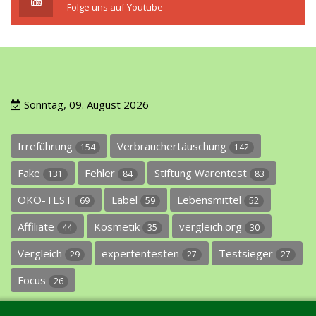
Folge uns auf Youtube
Sonntag, 09. August 2026
Irreführung
Verbrauchertäuschung
154
142
Fake
Fehler
Stiftung Warentest
131
84
83
ÖKO-TEST
Label
Lebensmittel
69
59
52
Affiliate
Kosmetik
vergleich.org
44
35
30
Vergleich
expertentesten
Testsieger
29
27
27
Focus
26