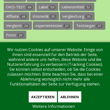
ÖKO-TEST
Label
Lebensmittel
69
59
52
Affiliate
Kosmetik
vergleich.org
44
35
30
Vergleich
expertentesten
Testsieger
29
27
27
Focus
26
Wir nutzen Cookies auf unserer Website. Einige von
ihnen sind essenziell für den Betrieb der Seite,
während andere uns helfen, diese Website und die
Nutzererfahrung zu verbessern (Tracking Cookies).
Sie können selbst entscheiden, ob Sie die Cookies
Impressum
Datenschutz
Über uns
Kontakt
zulassen möchten. Bitte beachten Sie, dass bei einer
Ablehnung womöglich nicht mehr alle
Funktionalitäten der Seite zur Verfügung stehen.
Tags
Unterstützen Sie uns!
Login
AKZEPTIEREN
ABLEHNEN
Weitere Informationen
Aktuell sind 202 Gäste und keine Mitglieder online