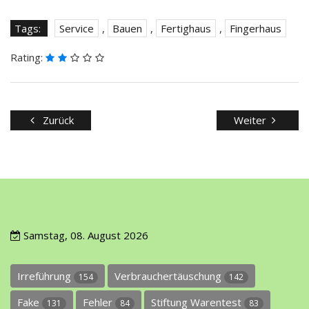
Tags:
Service
,
Bauen
,
Fertighaus
,
Fingerhaus
Rating:
Zurück
Weiter
Samstag, 08. August 2026
Irreführung
Verbrauchertäuschung
154
142
Fake
Fehler
Stiftung Warentest
131
84
83