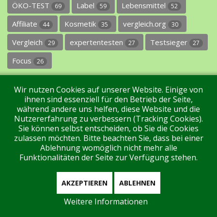
ÖKO-TEST
Label
Lebensmittel
69
59
52
Affiliate
Kosmetik
vergleich.org
44
35
30
Vergleich
expertentesten
Testsieger
29
27
27
Focus
26
Wir nutzen Cookies auf unserer Website. Einige von
ihnen sind essenziell für den Betrieb der Seite,
während andere uns helfen, diese Website und die
Nutzererfahrung zu verbessern (Tracking Cookies).
Sie können selbst entscheiden, ob Sie die Cookies
Impressum
Datenschutz
Über uns
Kontakt
zulassen möchten. Bitte beachten Sie, dass bei einer
Ablehnung womöglich nicht mehr alle
Funktionalitäten der Seite zur Verfügung stehen.
Tags
Unterstützen Sie uns!
Login
AKZEPTIEREN
ABLEHNEN
Weitere Informationen
Aktuell sind 75 Gäste und keine Mitglieder online