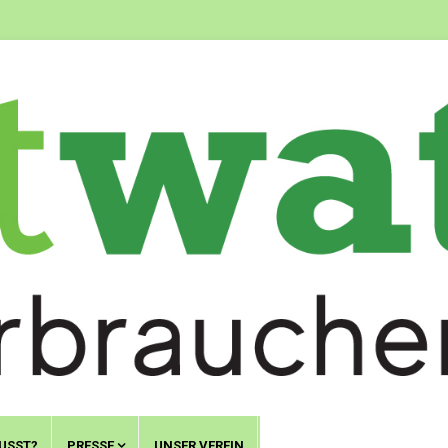
USST?
PRESSE
UNSER VEREIN