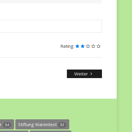
Rating:
Weiter
er
Stiftung Warentest
84
83