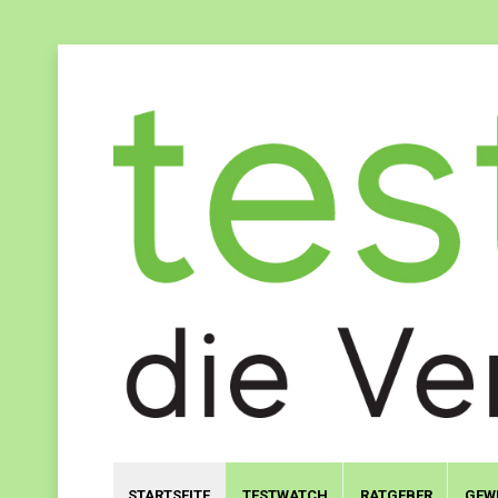
STARTSEITE
TESTWATCH
RATGEBER
GEW