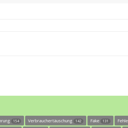
ührung
Verbrauchertäuschung
Fake
Fehl
154
142
131