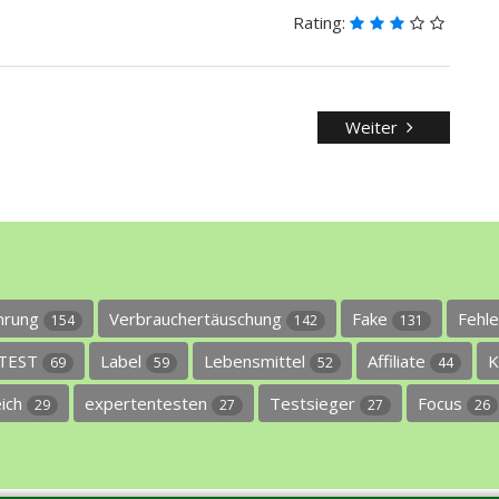
Rating:
Weiter
ührung
Verbrauchertäuschung
Fake
Fehl
154
142
131
TEST
Label
Lebensmittel
Affiliate
K
69
59
52
44
eich
expertentesten
Testsieger
Focus
29
27
27
26