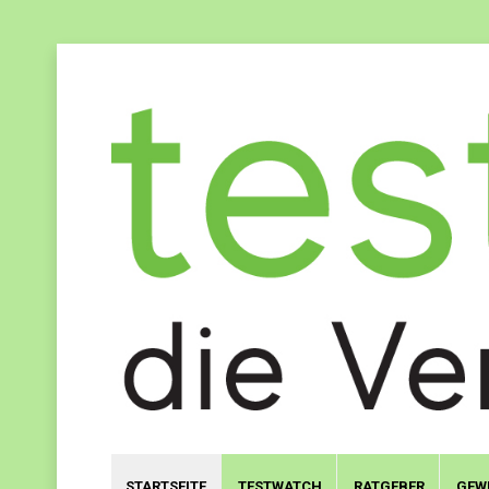
STARTSEITE
TESTWATCH
RATGEBER
GEW