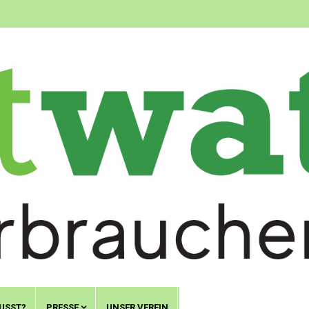
USST?
PRESSE
UNSER VEREIN