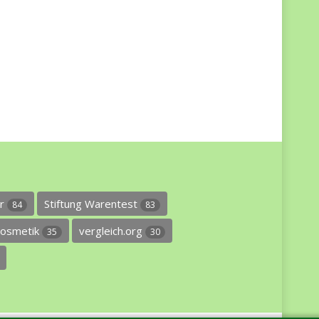
er
Stiftung Warentest
84
83
osmetik
vergleich.org
35
30