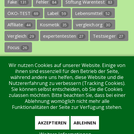
Fake
Fehler
Stiftung Warentest
131
84
83
ÖKO-TEST
Label
Lebensmittel
69
59
52
Affiliate
Kosmetik
vergleich.org
44
35
30
Vergleich
expertentesten
Testsieger
29
27
27
Focus
26
Wir nutzen Cookies auf unserer Website. Einige von
ihnen sind essenziell für den Betrieb der Seite,
während andere uns helfen, diese Website und die
Nutzererfahrung zu verbessern (Tracking Cookies).
Sie können selbst entscheiden, ob Sie die Cookies
Impressum
Datenschutz
Über uns
Kontakt
zulassen möchten. Bitte beachten Sie, dass bei einer
Ablehnung womöglich nicht mehr alle
Funktionalitäten der Seite zur Verfügung stehen.
Tags
Unterstützen Sie uns!
Login
AKZEPTIEREN
ABLEHNEN