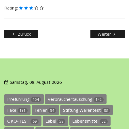
Rating:
Zurück
Weiter
Samstag, 08. August 2026
Irreführung
Verbrauchertäuschung
154
142
Fake
Fehler
Stiftung Warentest
131
84
83
ÖKO-TEST
Label
Lebensmittel
69
59
52