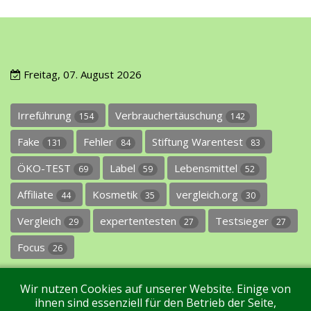
Freitag, 07. August 2026
Irreführung
Verbrauchertäuschung
154
142
Fake
Fehler
Stiftung Warentest
131
84
83
ÖKO-TEST
Label
Lebensmittel
69
59
52
Affiliate
Kosmetik
vergleich.org
44
35
30
Vergleich
expertentesten
Testsieger
29
27
27
Focus
26
Wir nutzen Cookies auf unserer Website. Einige von
ihnen sind essenziell für den Betrieb der Seite,