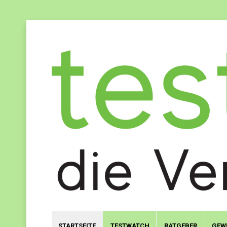
STARTSEITE
TESTWATCH
RATGEBER
GEW