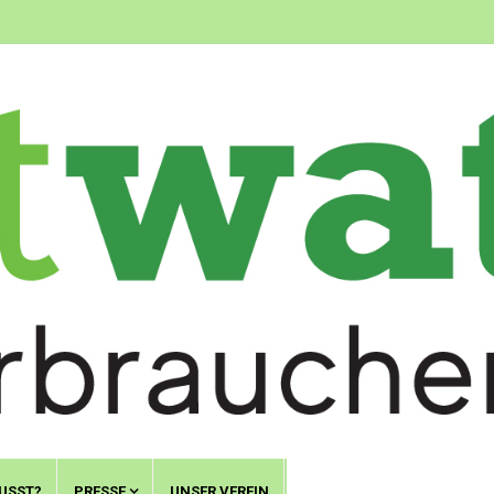
USST?
PRESSE
UNSER VEREIN