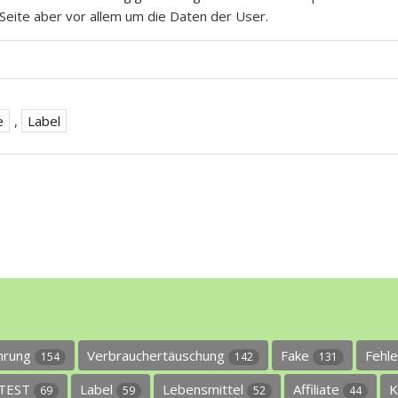
Seite aber vor allem um die Daten der User.
e
,
Label
ührung
Verbrauchertäuschung
Fake
Fehl
154
142
131
TEST
Label
Lebensmittel
Affiliate
K
69
59
52
44