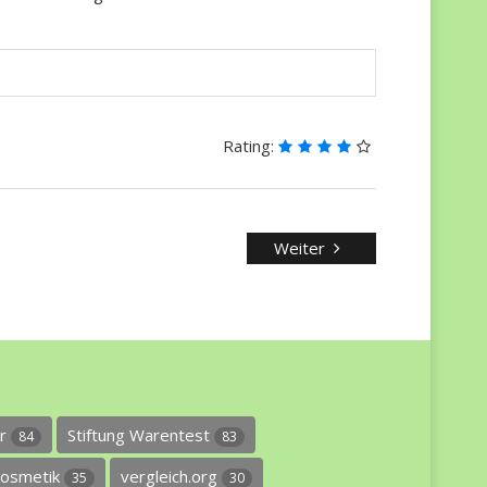
Rating:
Weiter
er
Stiftung Warentest
84
83
osmetik
vergleich.org
35
30