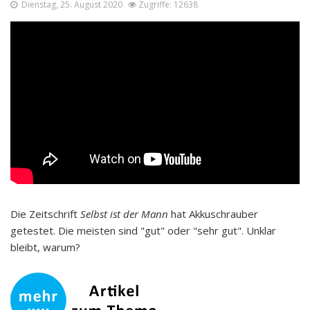
Dienstag, 25. August 2020
Zugriffe: 12638
Die Zeitschrift
Selbst ist der Mann
hat Akkuschrauber
getestet. Die meisten sind "gut" oder "sehr gut". Unklar
bleibt, warum?