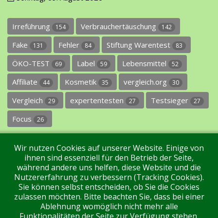
Irreführung
Verbrauchertäuschung
154
142
Fake
Fehler
Stiftung Warentest
131
84
83
ÖKO-TEST
Label
Lebensmittel
69
59
52
Affiliate
Kosmetik
vergleich.org
44
35
30
Vergleich
expertentesten
Testsieger
29
27
27
Focus
26
Wir nutzen Cookies auf unserer Website. Einige von
ihnen sind essenziell für den Betrieb der Seite,
während andere uns helfen, diese Website und die
Nutzererfahrung zu verbessern (Tracking Cookies).
Sie können selbst entscheiden, ob Sie die Cookies
Impressum
Datenschutz
Über uns
Kontakt
zulassen möchten. Bitte beachten Sie, dass bei einer
Ablehnung womöglich nicht mehr alle
Funktionalitäten der Seite zur Verfügung stehen.