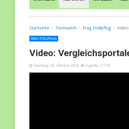
Startseite
Testwatch
Frag Stellpflug
Video
FRAG STELLPFLUG
Video: Vergleichsportal
Dienstag, 09. Oktober 2018
Zugriffe: 11190