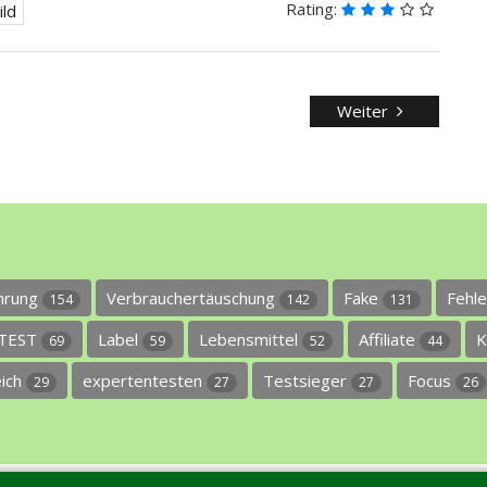
Rating:
ild
Weiter
ührung
Verbrauchertäuschung
Fake
Fehl
154
142
131
TEST
Label
Lebensmittel
Affiliate
K
69
59
52
44
eich
expertentesten
Testsieger
Focus
29
27
27
26