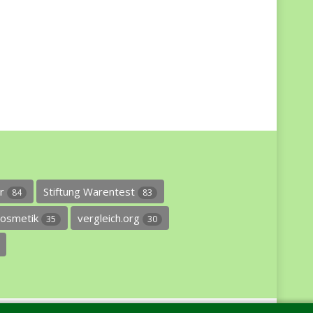
er
Stiftung Warentest
84
83
osmetik
vergleich.org
35
30