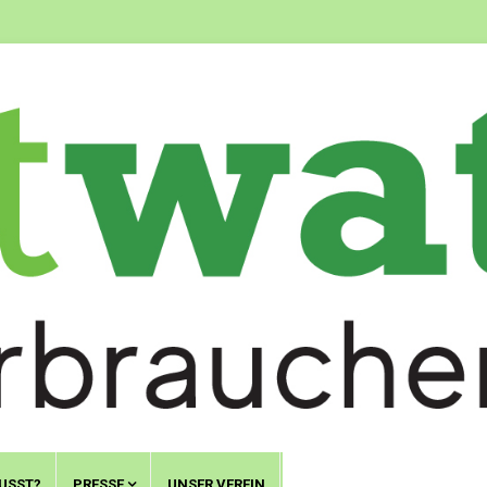
USST?
PRESSE
UNSER VEREIN