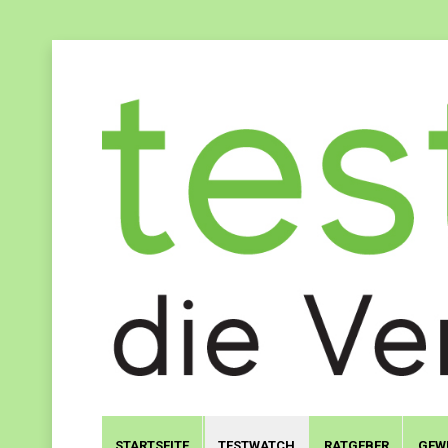
STARTSEITE
TESTWATCH
RATGEBER
GEW