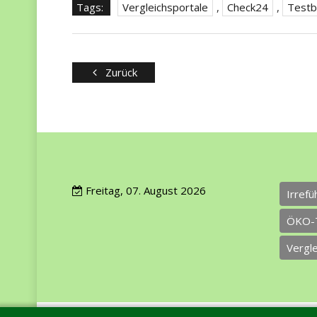
Tags:
Vergleichsportale
,
Check24
,
Testb
Zurück
Freitag, 07. August 2026
Irref
ÖKO-
Vergl