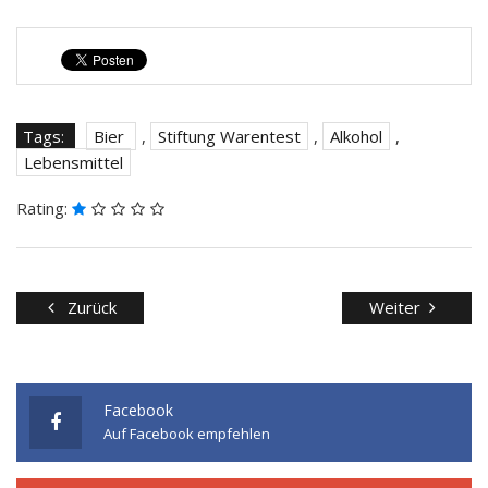
Tags:
Bier
,
Stiftung Warentest
,
Alkohol
,
Lebensmittel
Rating:
Zurück
Weiter
Facebook
Auf Facebook empfehlen