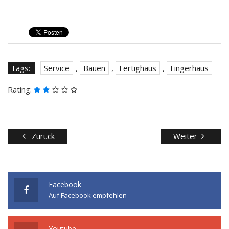
Tags:
Service
,
Bauen
,
Fertighaus
,
Fingerhaus
Rating:
Zurück
Weiter
Facebook
Auf Facebook empfehlen
Youtube