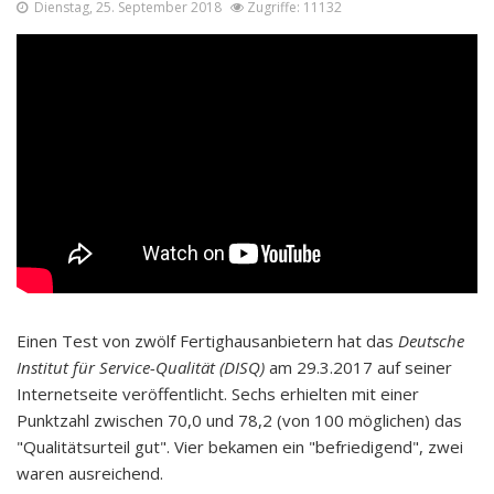
Dienstag, 25. September 2018
Zugriffe: 11132
Einen Test von zwölf Fertighausanbietern hat das
Deutsche
Institut für Service-Qualität (DISQ)
am 29.3.2017 auf seiner
Internetseite veröffentlicht. Sechs erhielten mit einer
Punktzahl zwischen 70,0 und 78,2 (von 100 möglichen) das
"Qualitätsurteil gut". Vier bekamen ein "befriedigend", zwei
waren ausreichend.