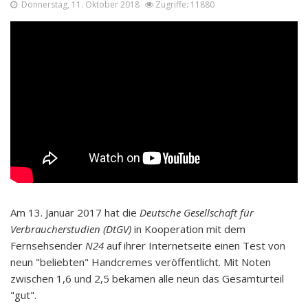
Donnerstag, 11. Oktober 2018
Zugriffe: 11880
Am 13. Januar 2017 hat die
Deutsche Gesellschaft für
Verbraucherstudien (DtGV)
in Kooperation mit dem
Fernsehsender
N24
auf ihrer Internetseite einen Test von
neun "beliebten" Handcremes veröffentlicht. Mit Noten
zwischen 1,6 und 2,5 bekamen alle neun das Gesamturteil
"gut".