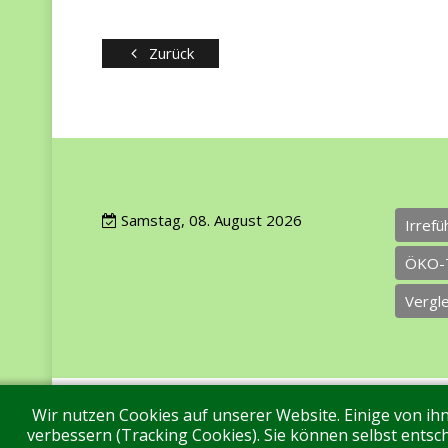
Zurück
Samstag, 08. August 2026
Irref
ÖKO-
Vergl
Wir nutzen Cookies auf unserer Website. Einige von ihn
Impressum
Datenschutz
Über uns
Ko
verbessern (Tracking Cookies). Sie können selbst entsch