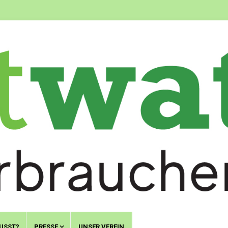
USST?
PRESSE
UNSER VEREIN