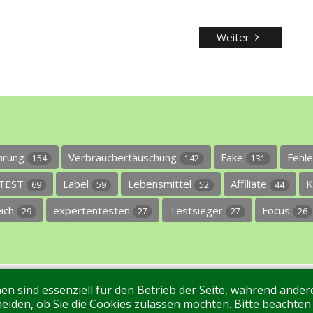
Weiter
ührung
Verbrauchertäuschung
Fake
Fehl
154
142
131
TEST
Label
Lebensmittel
Affiliate
K
69
59
52
44
eich
expertentesten
Testsieger
Focus
29
27
27
26
en sind essenziell für den Betrieb der Seite, während ande
ntakt
Tags
Unterstützen Sie uns!
Login
eiden, ob Sie die Cookies zulassen möchten. Bitte beachten