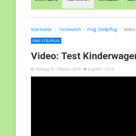
Startseite
Testwatch
Frag Stellpflug
Video
FRAG STELLPFLUG
Video: Test Kinderwage
Montag, 01. Oktober 2018
Zugriffe: 12710