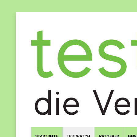
STARTSEITE
TESTWATCH
RATGEBER
GEW