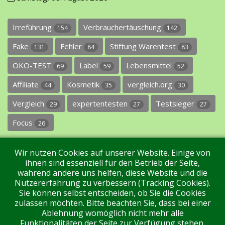
Irreführung
Verbrauchertäuschung
154
142
Fake
Fehler
Stiftung Warentest
131
84
83
ÖKO-TEST
Label
Lebensmittel
69
59
52
Affiliate
Kosmetik
vergleich.org
44
35
30
Vergleich
expertentesten
Testsieger
29
27
27
Focus
26
Wir nutzen Cookies auf unserer Website. Einige von
ihnen sind essenziell für den Betrieb der Seite,
während andere uns helfen, diese Website und die
Nutzererfahrung zu verbessern (Tracking Cookies).
Sie können selbst entscheiden, ob Sie die Cookies
Impressum
Datenschutz
Über uns
Kontakt
zulassen möchten. Bitte beachten Sie, dass bei einer
Ablehnung womöglich nicht mehr alle
Funktionalitäten der Seite zur Verfügung stehen.