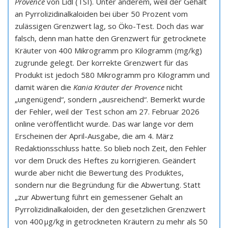
Provence
von Lidl (TSI). Unter anderem, weil der Gehalt
an Pyrrolizidinalkaloiden bei über 50 Prozent vom
zulässigen Grenzwert lag, so Öko-Test. Doch das war
falsch, denn man hatte den Grenzwert für getrocknete
Kräuter von 400 Mikrogramm pro Kilogramm (mg/kg)
zugrunde gelegt. Der korrekte Grenzwert für das
Produkt ist jedoch 580 Mikrogramm pro Kilogramm und
damit wären die
Kania Kräuter der Provence
nicht
„ungenügend“, sondern „ausreichend“. Bemerkt wurde
der Fehler, weil der Test schon am 27. Februar 2026
online veröffentlicht wurde. Das war lange vor dem
Erscheinen der April-Ausgabe, die am 4. März
Redaktionsschluss hatte. So blieb noch Zeit, den Fehler
vor dem Druck des Heftes zu korrigieren. Geändert
wurde aber nicht die Bewertung des Produktes,
sondern nur die Begründung für die Abwertung. Statt
„zur Abwertung führt ein gemessener Gehalt an
Pyrrolizidinalkaloiden, der den gesetzlichen Grenzwert
von 400 μg/kg in getrockneten Kräutern zu mehr als 50