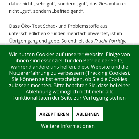
daher nicht „sehr gut“, sondern „gut“, das Gesamturteil
nicht „gut“, sondern „befriedigend“.
Dass Öko-Test Schad- und Problemstoffe aus
unterschiedlichen Gründen mehrfach abwertet, ist im
Übrigen gang und gebe. So enthielt das
Frucht Porridge
von Seitenbacher das Pestizid Imidacloprid und wurde
Wir nutzen Cookies auf unserer Website. Einige von
dafür im Heft 3/2026 gleich dreimal abgewertet: Um je
ihnen sind essenziell für den Betrieb der Seite,
eine Note, weil Öko-Test es als besonders bedenklich
während andere uns helfen, diese Website und die
einstuft, weil zu in der EU nicht mehr zugelassen ist und
Nutzererfahrung zu verbessern (Tracking Cookies).
weil es als eines von mehreren zur Mehrfachbelastung
Sie können selbst entscheiden, ob Sie die Cookies
zulassen möchten. Bitte beachten Sie, dass bei einer
des Porridge beitrug.
Ablehnung womöglich nicht mehr alle
Funktionalitäten der Seite zur Verfügung stehen.
AKZEPTIEREN
ABLEHNEN
Weitere Informationen