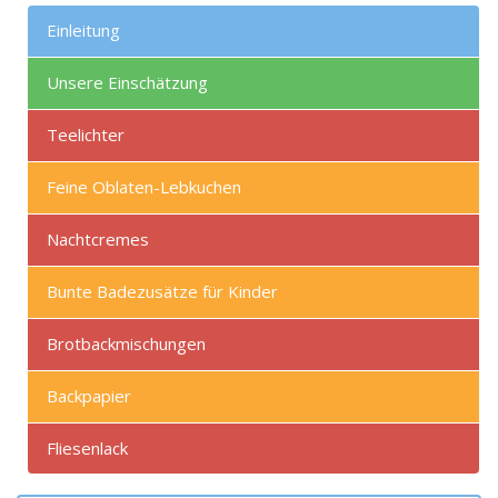
Einleitung
Unsere Einschätzung
Teelichter
Feine Oblaten-Lebkuchen
Nachtcremes
Bunte Badezusätze für Kinder
Brotbackmischungen
Backpapier
Fliesenlack