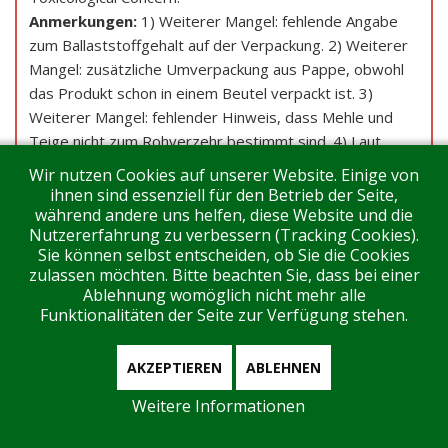
Anmerkungen:
1) Weiterer Mangel: fehlende Angabe
zum Ballaststoffgehalt auf der Verpackung. 2) Weiterer
Mangel: zusätzliche Umverpackung aus Pappe, obwohl
das Produkt schon in einem Beutel verpackt ist. 3)
Weiterer Mangel: fehlender Hinweis, dass Mehle und
Teige nicht zum Rohverzehr bestimmt sind. 4) Laut
Anbieter wurde das Produkt bei Aldi Süd bereits Ende
Wir nutzen Cookies auf unserer Website. Einige von
Oktober ausgelistet, Restbestände werden abverkauft.
ihnen sind essenziell für den Betrieb der Seite,
5) Laut Herstellergutachten zu chargengleichem
während andere uns helfen, diese Website und die
Nutzererfahrung zu verbessern (Tracking Cookies).
Produkt wurden geringere MOSH-Gehalte
Sie können selbst entscheiden, ob Sie die Cookies
nachgewiesen 6) Laut Anbieter wird das Produkt nicht
zulassen möchten. Bitte beachten Sie, dass bei einer
mehr hergestellt, Restbestände werden abverkauft. 7)
Ablehnung womöglich nicht mehr alle
Weiterer Mangel: zu starke Abweichung des deklarierten
Funktionalitäten der Seite zur Verfügung stehen.
Salzgehalts vom im Labor ermittelten Wert nach unten.
8) Laut Anbietergutachten zu chargengleichem Produkt
AKZEPTIEREN
ABLEHNEN
wurden geringere Pestizidrückstände sowie keine
Schimmelpilzbefunde im Spurenbereich nachgewiesen. 9)
Weitere Informationen
Weiterer Mangel: zu starke Abweichung des deklarierten