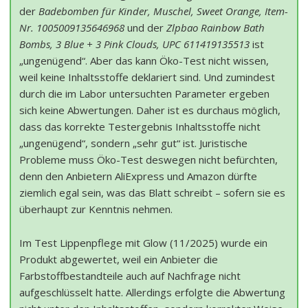
der
Badebomben für Kinder, Muschel, Sweet Orange, Item-
Nr. 1005009135646968
und der
Zlpbao Rainbow Bath
Bombs, 3 Blue + 3 Pink Clouds, UPC 611419135513
ist
„ungenügend“. Aber das kann Öko-Test nicht wissen,
weil keine Inhaltsstoffe deklariert sind. Und zumindest
durch die im Labor untersuchten Parameter ergeben
sich keine Abwertungen. Daher ist es durchaus möglich,
dass das korrekte Testergebnis Inhaltsstoffe nicht
„ungenügend“, sondern „sehr gut“ ist. Juristische
Probleme muss Öko-Test deswegen nicht befürchten,
denn den Anbietern AliExpress und Amazon dürfte
ziemlich egal sein, was das Blatt schreibt – sofern sie es
überhaupt zur Kenntnis nehmen.
Im Test Lippenpflege mit Glow (11/2025) wurde ein
Produkt abgewertet, weil ein Anbieter die
Farbstoffbestandteile auch auf Nachfrage nicht
aufgeschlüsselt hatte. Allerdings erfolgte die Abwertung