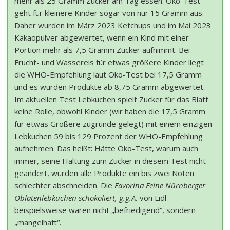
mehr als 25 Gramm Zucker am Tag essen. Öko-Test
geht für kleinere Kinder sogar von nur 15 Gramm aus.
Daher wurden im März 2023 Ketchups und im Mai 2023
Kakaopulver abgewertet, wenn ein Kind mit einer
Portion mehr als 7,5 Gramm Zucker aufnimmt. Bei
Frucht- und Wassereis für etwas größere Kinder liegt
die WHO-Empfehlung laut Öko-Test bei 17,5 Gramm
und es wurden Produkte ab 8,75 Gramm abgewertet.
Im aktuellen Test Lebkuchen spielt Zucker für das Blatt
keine Rolle, obwohl Kinder (wir haben die 17,5 Gramm
für etwas Größere zugrunde gelegt) mit einem einzigen
Lebkuchen 59 bis 129 Prozent der WHO-Empfehlung
aufnehmen. Das heißt: Hätte Öko-Test, warum auch
immer, seine Haltung zum Zucker in diesem Test nicht
geändert, würden alle Produkte ein bis zwei Noten
schlechter abschneiden. Die
Favorina Feine Nürnberger
Oblatenlebkuchen schokoliert, g.g.A.
von Lidl
beispielsweise wären nicht „befriedigend“, sondern
„mangelhaft“.