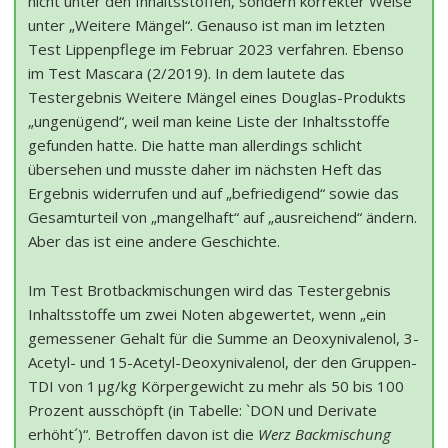
nicht unter den Inhaltsstoffen, sondern korrekter Weise
unter „Weitere Mängel“. Genauso ist man im letzten
Test Lippenpflege im Februar 2023 verfahren. Ebenso
im Test Mascara (2/2019). In dem lautete das
Testergebnis Weitere Mängel eines Douglas-Produkts
„ungenügend“, weil man keine Liste der Inhaltsstoffe
gefunden hatte. Die hatte man allerdings schlicht
übersehen und musste daher im nächsten Heft das
Ergebnis widerrufen und auf „befriedigend“ sowie das
Gesamturteil von „mangelhaft“ auf „ausreichend“ ändern.
Aber das ist eine andere Geschichte.
Im Test Brotbackmischungen wird das Testergebnis
Inhaltsstoffe um zwei Noten abgewertet, wenn „ein
gemessener Gehalt für die Summe an Deoxynivalenol, 3-
Acetyl- und 15-Acetyl-Deoxynivalenol, der den Gruppen-
TDI von 1 µg/kg Körpergewicht zu mehr als 50 bis 100
Prozent ausschöpft (in Tabelle: `DON und Derivate
erhöht´)“. Betroffen davon ist die
Werz Backmischung