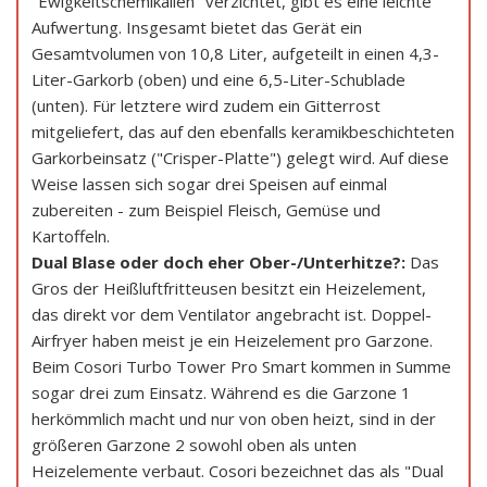
"Ewigkeitschemikalien" verzichtet, gibt es eine leichte
Aufwertung. Insgesamt bietet das Gerät ein
Gesamtvolumen von 10,8 Liter, aufgeteilt in einen 4,3-
Liter-Garkorb (oben) und eine 6,5-Liter-Schublade
(unten). Für letztere wird zudem ein Gitterrost
mitgeliefert, das auf den ebenfalls keramikbeschichteten
Garkorbeinsatz ("Crisper-Platte") gelegt wird. Auf diese
Weise lassen sich sogar drei Speisen auf einmal
zubereiten - zum Beispiel Fleisch, Gemüse und
Kartoffeln.
Dual Blase oder doch eher Ober-/Unterhitze?:
Das
Gros der Heißluftfritteusen besitzt ein Heizelement,
das direkt vor dem Ventilator angebracht ist. Doppel-
Airfryer haben meist je ein Heizelement pro Garzone.
Beim Cosori Turbo Tower Pro Smart kommen in Summe
sogar drei zum Einsatz. Während es die Garzone 1
herkömmlich macht und nur von oben heizt, sind in der
größeren Garzone 2 sowohl oben als unten
Heizelemente verbaut. Cosori bezeichnet das als "Dual