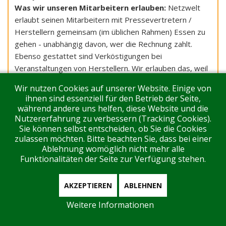
Was wir unseren Mitarbeitern erlauben:
Netzwelt
erlaubt seinen Mitarbeitern mit Pressevertretern /
Herstellern gemeinsam (im üblichen Rahmen) Essen zu
gehen - unabhängig davon, wer die Rechnung zahlt.
Ebenso gestattet sind Verköstigungen bei
Veranstaltungen von Herstellern. Wir erlauben das, weil
es zum guten Ton gehört, einem Kunden eine Tasse
Wir nutzen Cookies auf unserer Website. Einige von
Kaffee und auch mal ein Bier oder etwas zu Essen
ihnen sind essenziell für den Betrieb der Seite,
anzubieten. Es erscheint uns unhöflicher, dies
während andere uns helfen, diese Website und die
abzulehnen als es anzunehmen - vor allen Dingen wollen
Nutzererfahrung zu verbessern (Tracking Cookies).
Sie können selbst entscheiden, ob Sie die Cookies
wir damit auch peinliche Situationen vermeiden, die sich
zulassen möchten. Bitte beachten Sie, dass bei einer
aus der Kultur des Gastgebers ergeben könnten - viele
Ablehnung womöglich nicht mehr alle
unserer Partner kommen aus dem asiatischem oder
Funktionalitäten der Seite zur Verfügung stehen.
amerikanischem Raum. Zudem bieten Presse-
Veranstaltungen oft keine Möglichkeit, vor Ort Getränke
AKZEPTIEREN
ABLEHNEN
oder Essen zu besorgen. Wir erlauben unseren
Mitarbeitern, gemeinsame Fahrten mit Herstellern oder
Weitere Informationen
Kollegen anderer Redaktionen im Taxi oder Auto,
unabhängig davon, wer diese bezahlt. Der ökologische