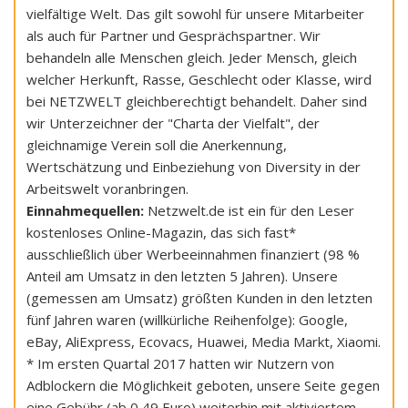
vielfältige Welt. Das gilt sowohl für unsere Mitarbeiter
als auch für Partner und Gesprächspartner. Wir
behandeln alle Menschen gleich. Jeder Mensch, gleich
welcher Herkunft, Rasse, Geschlecht oder Klasse, wird
bei NETZWELT gleichberechtigt behandelt. Daher sind
wir Unterzeichner der "Charta der Vielfalt", der
gleichnamige Verein soll die Anerkennung,
Wertschätzung und Einbeziehung von Diversity in der
Arbeitswelt voranbringen.
Einnahmequellen:
Netzwelt.de ist ein für den Leser
kostenloses Online-Magazin, das sich fast*
ausschließlich über Werbeeinnahmen finanziert (98 %
Anteil am Umsatz in den letzten 5 Jahren). Unsere
(gemessen am Umsatz) größten Kunden in den letzten
fünf Jahren waren (willkürliche Reihenfolge): Google,
eBay, AliExpress, Ecovacs, Huawei, Media Markt, Xiaomi.
* Im ersten Quartal 2017 hatten wir Nutzern von
Adblockern die Möglichkeit geboten, unsere Seite gegen
eine Gebühr (ab 0,49 Euro) weiterhin mit aktiviertem