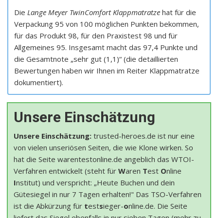
Die
Lange Meyer TwinComfort Klappmatratze
hat für die
Verpackung 95 von 100 möglichen Punkten bekommen,
für das Produkt 98, für den Praxistest 98 und für
Allgemeines 95. Insgesamt macht das 97,4 Punkte und
die Gesamtnote „sehr gut (1,1)“ (die detaillierten
Bewertungen haben wir Ihnen im Reiter Klappmatratze
dokumentiert).
Unsere Einschätzung
Unsere Einschätzung:
trusted-heroes.de ist nur eine
von vielen unseriösen Seiten, die wie Klone wirken. So
hat die Seite warentestonline.de angeblich das WTOI-
Verfahren entwickelt (steht für
W
aren
T
est
O
nline
I
nstitut) und verspricht: „Heute Buchen und dein
Gütesiegel in nur 7 Tagen erhalten!" Das TSO-Verfahren
ist die Abkürzung für
t
est
s
ieger-
o
nline.de. Die Seite
liefert das Siegel ebenfalls in nur sieben Tagen (mehr zu