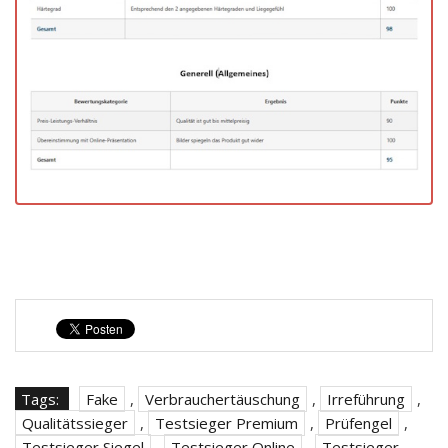
Tags:
Fake
,
Verbrauchertäuschung
,
Irreführung
,
Qualitätssieger
,
Testsieger Premium
,
Prüfengel
,
Testsieger Siegel
,
Testsieger Online
,
Testsieger