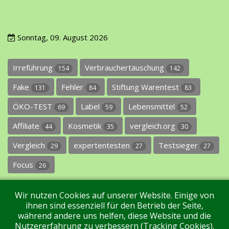
Sonntag, 09. August 2026
Irreführung
Verbrauchertäuschung
154
142
Fake
Fehler
Stiftung Warentest
131
84
83
ÖKO-TEST
Label
Lebensmittel
69
59
52
Affiliate
Kosmetik
vergleich.org
44
35
30
Vergleich
expertentesten
Testsieger
29
27
27
Focus
26
Wir nutzen Cookies auf unserer Website. Einige von
ihnen sind essenziell für den Betrieb der Seite,
während andere uns helfen, diese Website und die
Nutzererfahrung zu verbessern (Tracking Cookies).