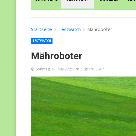
Startseite
Testwatch
Mähroboter
TESTWATCH
Mähroboter
Sonntag, 11. Mai 2025
Zugriffe: 5567