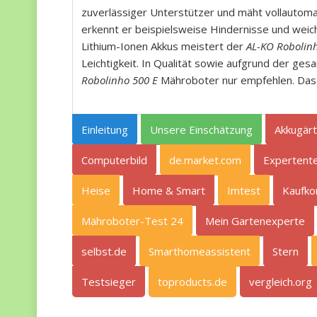
zuverlässiger Unterstützer und mäht vollautoma
erkennt er beispielsweise Hindernisse und weich
Lithium-Ionen Akkus meistert der
AL-KO Robolin
Leichtigkeit. In Qualität sowie aufgrund der
Robolinho 500 E
Mähroboter nur empfehlen. Das P
Einleitung
Unsere Einschätzung
Akkugär
Computerbild
de.market.com
Expertent
Heise
Home & Smart
Imtest
Kaufk
Mähroboter-Test 24
Mein Gartenexperte
selbst.de
Smarthomeassistent
Stern
Testsieger
toproducts.de
vergleich.org