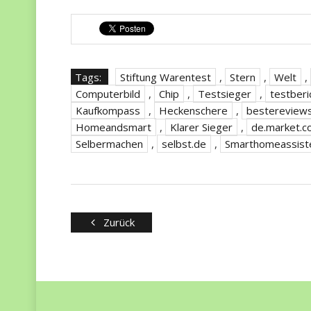
Tags:
Stiftung Warentest
,
Stern
,
Welt
,
Computerbild
,
Chip
,
Testsieger
,
testberi
Kaufkompass
,
Heckenschere
,
bestereview
Homeandsmart
,
Klarer Sieger
,
de.market.
Selbermachen
,
selbst.de
,
Smarthomeassist
Zurück