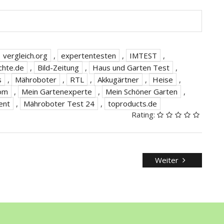
vergleich.org
,
expertentesten
,
IMTEST
,
chte.de
,
Bild-Zeitung
,
Haus und Garten Test
,
s
,
Mähroboter
,
RTL
,
Akkugärtner
,
Heise
,
com
,
Mein Gartenexperte
,
Mein Schöner Garten
,
ent
,
Mähroboter Test 24
,
toproducts.de
Rating:
Weiter