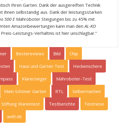
tisch Ihren Garten. Dank der ausgereiften Technik
t ihnen selbständig aus. Dank der leistungsstarken
ho 500 E
Mähroboter Steigungen bis zu 45% mit
 gesamten Amazonbewertungen kann man den
AL-KO
reis-Leistungs-Verhältnis ist hier unschlagbar.“
tner
Bestereviews
Bild
Chip
esten
Haus und Garten Test
Heckenschere
ompass
Klarersieger
Mähroboter-Test
Mein Schöner Garten
RTL
Selbermachen
Stiftung Warentest
Testberichte
Testriese
welt.de