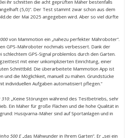
Bei ihr schnitten die acht geprüften Mäher bestenfalls
„mangelhaft (5,0)“. Der Test stammt zwar schon aus dem
bild.de der Mai 2025 angegeben wird. Aber so viel dürfte
3000
von Mammotion ein „nahezu perfekter Mähroboter“.
uten GPS-Mähroboter nochmals verbessert. Dank der
ei schlechtem GPS-Signal problemlos durch den Garten.
eittest mit einer unkomplizierten Einrichtung, einer
ten Schnittbild. Die überarbeitete Mammotion App ist
ngen und die Möglichkeit, manuell zu mähen. Grundstücke
mit individuellen Aufgaben automatisiert pflegen.“
 310
: „Keine Störungen während des Testbetriebs, sehr
eb. Ein Mäher für große Flächen und die hohe Qualität in
grund: Husqvarna-Mäher sind auf Sportanlagen und in
inho 500 E
„das Mähwunder in Ihrem Garten“. Er „sei ein