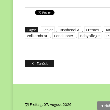
Tags:
Fehler
,
Bisphenol A
,
Cremes
,
Ki
Vollkornbrot
,
Conditioner
,
Babypflege
,
Pi
Zurück
Freitag, 07. August 2026
Irref