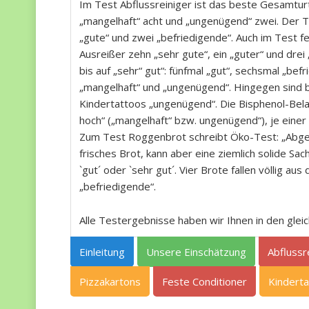
Im Test Abflussreiniger ist das beste Gesamturte
„mangelhaft“ acht und „ungenügend“ zwei. Der T
„gute“ und zwei „befriedigende“. Auch im Test fe
Ausreißer zehn „sehr gute“, ein „guter“ und drei 
bis auf „sehr“ gut“: fünfmal „gut“, sechsmal „bef
„mangelhaft“ und „ungenügend“. Hingegen sind bi
Kindertattoos „ungenügend“. Die Bisphenol-Belas
hoch“ („mangelhaft“ bzw. ungenügend“), je einer i
Zum Test Roggenbrot schreibt Öko-Test: „Abgep
frisches Brot, kann aber eine ziemlich solide S
`gut´ oder `sehr gut´. Vier Brote fallen völlig 
„befriedigende“.
Alle Testergebnisse haben wir Ihnen in den gle
Einleitung
Unsere Einschätzung
Abflussr
Pizzakartons
Feste Conditioner
Kindert