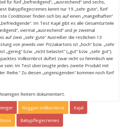
il für fünf „befriedigend“, „ausreichend“ sind sechs,
est Babypflegecremes kennt nur 19 „sehr gute“, fünf
ste Conditioner finden sich bis auf einen „mangelhaften“
„befriedigende“. Im Test Kajal gibt es alle Gesamturteile
riedigend“, viermal „ausreichend“ und je zweimal
s auf zwei „sehr gute“ Ausreißer die restlichen 13
tung von jeweils vier Pizzakartons ist „hoch“ bzw. „sehr
st „gering“ bzw. „nicht belastet“ („gut“ bzw. „sehr gut“).
acktes Vollkornbrot duftet zwar nicht so himmlisch wie
ache sein: Im Test überzeugte jedes zweite Produkt mit
aus der Reihe.“ Zu diesen „ungenügenden“ kommen noch fünf
ichnamigen Reitern dokumentiert.
einiger
Roggen-Vollkornbrot
Kajal
attoos
Babypflegecremes