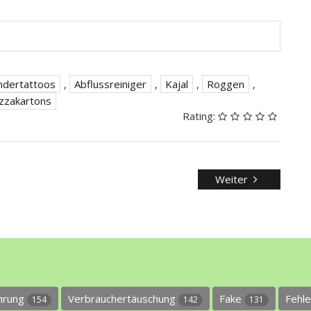
ndertattoos
,
Abflussreiniger
,
Kajal
,
Roggen
,
zzakartons
Rating:
Weiter
ührung
Verbrauchertäuschung
Fake
Fehl
154
142
131