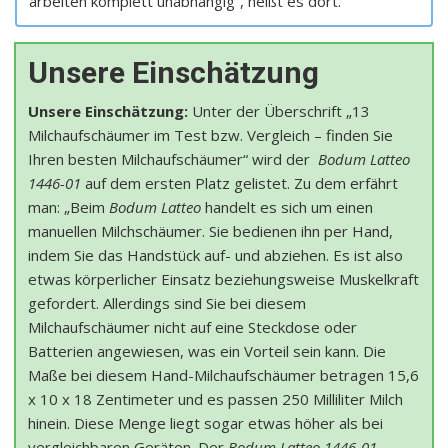
arbeiten komplett unabhängig“, heißt es dort.
Unsere Einschätzung
Unsere Einschätzung:
Unter der Überschrift „13
Milchaufschäumer im Test bzw. Vergleich – finden Sie
Ihren besten Milchaufschäumer“ wird der
Bodum Latteo
1446-01
auf dem ersten Platz gelistet. Zu dem erfährt
man: „Beim
Bodum Latteo
handelt es sich um einen
manuellen Milchschäumer. Sie bedienen ihn per Hand,
indem Sie das Handstück auf- und abziehen. Es ist also
etwas körperlicher Einsatz beziehungsweise Muskelkraft
gefordert. Allerdings sind Sie bei diesem
Milchaufschäumer nicht auf eine Steckdose oder
Batterien angewiesen, was ein Vorteil sein kann. Die
Maße bei diesem Hand-Milchaufschäumer betragen 15,6
x 10 x 18 Zentimeter und es passen 250 Milliliter Milch
hinein. Diese Menge liegt sogar etwas höher als bei
vergleichbaren Geräten. Der
Bodum Latteo 1446-01