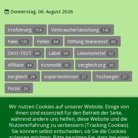
Donnerstag, 06. August 2026
Irreführung
Verbrauchertäuschung
154
142
Fake
Fehler
Stiftung Warentest
131
84
83
ÖKO-TEST
Label
Lebensmittel
69
59
52
Affiliate
Kosmetik
vergleich.org
44
35
30
Vergleich
expertentesten
Testsieger
29
27
27
Focus
26
Wir nutzen Cookies auf unserer Website. Einige von
ihnen sind essenziell für den Betrieb der Seite,
während andere uns helfen, diese Website und die
Nutzererfahrung zu verbessern (Tracking Cookies).
Sie können selbst entscheiden, ob Sie die Cookies
Impressum
Datenschutz
Über uns
Kontakt
zulassen möchten. Bitte beachten Sie, dass bei einer