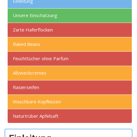
Einleitung
Unsere Einschätzung
Zarte Haferflocken
Baked Beans
Feuchttücher ohne Parfüm
Allzweckcremes
Rasierseifen
Waschbare Kopfkissen
Naturtrüber Apfelsaft