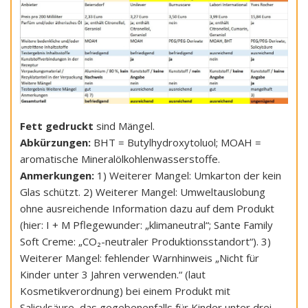
Fett gedruckt
sind Mängel.
Abkürzungen:
BHT = Butylhydroxytoluol; MOAH =
aromatische Mineralölkohlenwasserstoffe.
Anmerkungen:
1) Weiterer Mangel: Umkarton der kein
Glas schützt. 2) Weiterer Mangel: Umweltauslobung
ohne ausreichende Information dazu auf dem Produkt
(hier: I + M Pflegewunder: „klimaneutral“; Sante Family
Soft Creme: „CO₂-neutraler Produktionsstandort“). 3)
Weiterer Mangel: fehlender Warnhinweis „Nicht für
Kinder unter 3 Jahren verwenden.“ (laut
Kosmetikverordnung) bei einem Produkt mit
Salicylsäure, das gegebenenfalls für Kinder unter drei