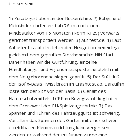
besser sein.
1) Zusatzgurt oben an der Rückenlehne. 2) Babys und
Kleinkinder dürfen erst ab 76 cm und einem
Mindestalter von 15 Monaten (Norm R129) vorwärts
gerichtet transportiert werden. 3) Auf test.de. 4) Laut
Anbieter bis auf den fehlenden Neugeboreneneinleger
gleich mit dem geprüften Storchenmühle Niki Start.
Daher haben wir die Gurtführung, einzelne
Handhabungs- und Ergonomieaspekte zusätzlich mit
dem Neugeboreneneinleger geprüft. 5) Der Stützfuß
der Isofix-Basis Twist brach im Crashtest ab. Daraufhin
löste sich der Sitz von der Basis. 6) Gehalt des
Flammschutzmittels TCPP im Bezugsstoff liegt über
dem Grenzwert der EU-Spielzeugrichtlinie. 7) Das
Spannen und Führen des Fahrzeuggurts ist schwierig.
Vor allem das Spannen des Gurtes mit einer schwer
erreichbaren Klemmvorrichtung kann vergessen
werden. 8) Während der Prüfungen wurde eine