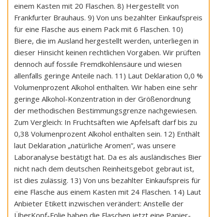
einem Kasten mit 20 Flaschen. 8) Hergestellt von
Frankfurter Brauhaus. 9) Von uns bezahlter Einkaufspreis
für eine Flasche aus einem Pack mit 6 Flaschen. 10)
Biere, die im Ausland hergestellt werden, unterliegen in
dieser Hinsicht keinen rechtlichen Vorgaben. Wir prüften
dennoch auf fossile Fremdkohlensäure und wiesen
allenfalls geringe Anteile nach. 11) Laut Deklaration 0,0 %
Volumenprozent Alkohol enthalten. Wir haben eine sehr
geringe Alkohol-Konzentration in der Größenordnung
der methodischen Bestimmungsgrenze nachgewiesen.
Zum Vergleich: In Fruchtsäften wie Apfelsaft darf bis zu
0,38 Volumenprozent Alkohol enthalten sein. 12) Enthält
laut Deklaration „natürliche Aromen”, was unsere
Laboranalyse bestätigt hat. Da es als ausländisches Bier
nicht nach dem deutschen Reinheitsgebot gebraut ist,
ist dies zulässig. 13) Von uns bezahlter Einkaufspreis für
eine Flasche aus einem Kasten mit 24 Flaschen. 14) Laut
Anbieter Etikett inzwischen verändert: Anstelle der
ÜberKopf-Folie haben die Flaschen jetzt eine Papier-