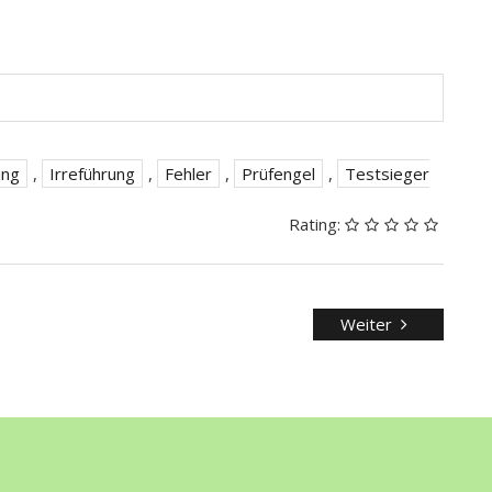
ung
,
Irreführung
,
Fehler
,
Prüfengel
,
Testsieger
Rating:
Weiter