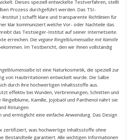
kelt. Dieses speziell entwickelte Testverfahren, stellt
lben Prozess durchgeführt werden. Das TSI-
r-
I
nstitut ) schafft klare und transparente Richtlinien für
er klar kommuniziert welche Vor- oder Nachteile das
eibt das Testsieger-Institut auf seiner Internetseite.
te erreichen. Die
vegane Ringelblumensalbe mit Kamille
ekommen. Im Testbericht, den wir Ihnen vollständig
ingelblumensalbe
ist eine Naturkosmetik, die speziell zur
g von Hautirritationen entwickelt wurde. Die Salbe
ch durch ihre hochwertigen Inhaltsstoffe aus.
tützt effektiv bei Wunden, Verbrennungen, Schnitten und
e Ringelblume, Kamille, Jojobaöl und Panthenol nährt sie
 und Rötungen.
ch und ermöglicht eine einfache Anwendung. Das Design
urix zertifiziert, was hochwertige Inhaltsstoffe ohne
he Bestandteile garantiert. Alle wichtigen Informationen