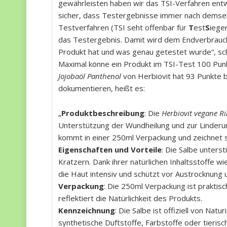
gewährleisten haben wir das TSI-Verfahren entwic
sicher, dass Testergebnisse immer nach demse
Testverfahren (TSI seht offenbar für
T
est
S
iege
das Testergebnis. Damit wird dem Endverbrauch
Produkt hat und was genau getestet wurde“, schr
Maximal könne ein Produkt im TSI-Test 100 Punk
Jojobaöl Panthenol
von Herbiovit hat 93 Punkte b
dokumentieren, heißt es:
„
Produktbeschreibung
: Die
Herbiovit vegane R
Unterstützung der Wundheilung und zur Linderun
kommt in einer 250ml Verpackung und zeichnet si
Eigenschaften und Vorteile
: Die Salbe unters
Kratzern. Dank ihrer natürlichen Inhaltsstoffe wi
die Haut intensiv und schützt vor Austrocknung
Verpackung
: Die 250ml Verpackung ist praktis
reflektiert die Natürlichkeit des Produkts.
Kennzeichnung
: Die Salbe ist offiziell von Nat
synthetische Duftstoffe, Farbstoffe oder tierisc