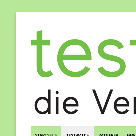
STARTSEITE
TESTWATCH
RATGEBER
GEW