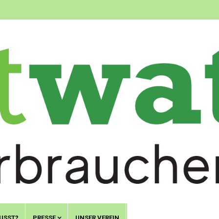
USST?
PRESSE
UNSER VEREIN