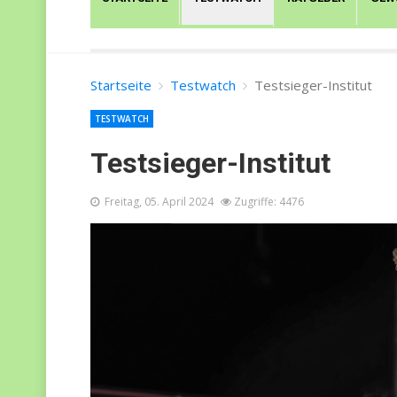
Startseite
Testwatch
Testsieger-Institut
TESTWATCH
Testsieger-Institut
Freitag, 05. April 2024
Zugriffe: 4476