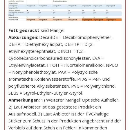
Fett gedruckt
sind Mängel.
Abkürzungen
: DecaBDE = Decabromdiphenylether,
DEHA = Diethylhexyladipat, DEHTP = Di(2-
ethylhexyl)terephthalat, DINCH = 1,2-
Cyclohexandicarbonsäurediisononylester, EVA =
Ethylenvinylacetat, FTOH = Fluortelomeralkohol, NPEO
= Nonylphenolethoxylat, PAK = Polyzyklische
aromatische Kohlenwasserstoffe, PFAS = Per- und
polyfluorierte Alkylsubstanzen, PVC = Polyvinylchlorid,
SEBS = Styrol-Ethylen-Butylen-Styrol.
Anmerkungen:
1) Weiterer Mangel: Optische Aufheller.
2) Laut Anbieter ist das getestete Produkt ein
Auslaufmodell. 3) Laut Anbieter ist der PVC-haltige
Sticker zum Schutz in der Produktion angebracht und der
Verbleib auf dem Schuh ein Fehler. In kommenden