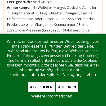
Fett gedruckt
sind Mängel.
Anmerkungen:
1) Weiterer Mangel: Optische Aufheller
in Hauptmaterial, Füllung, Etiketten, Nähgarn, Lasche,
Einfassband und/oder Futter. 2) Laut Anbieter hat das
Produkt ab einer Charge mit Kennnummer 23 eine
zusätzliche Vlieseline (Einlage) zur Stabilisierung der
Schutzabdeckung. Zudem werde der Satz „Die
Wir nutzen Cookies auf unserer Website. Einige von
Raumtemperatur und Schlafbekleidung des Kindes
ihnen sind essenziell für den Betrieb der Seite,
berücksichtigen.“ in der Gebrauchsanweisung ergänzt
während andere uns helfen, diese Website und die
und für die nächsten Produktionen umgesetzt, die
Nutzererfahrung zu verbessern (Tracking Cookies).
vorrausichtlich für Bestellungen ab Dezember/Januar
Sie können selbst entscheiden, ob Sie die Cookies
ausgeliefert würden. 3) Laut Anbieter wird das
zulassen möchten. Bitte beachten Sie, dass bei einer
Ablehnung womöglich nicht mehr alle
Schlafsackkonzept samt Schnitten und Verpackungen
Funktionalitäten der Seite zur Verfügung stehen.
überarbeitet. 4) Laut Anbieter darf der Artikel bei
Einhaltung der Waschvorschrift nicht einlaufen, da er
entsprechend ausgerüstet sei. Die schlechten
AKZEPTIEREN
ABLEHNEN
Waschergebnisse könne sich das Unternehmen nur mit
Weitere Informationen
einer schlechten Stoffcharge als Ursache erklären. Das
Unternehmen empfiehlt maximal 30°C im Woll- oder