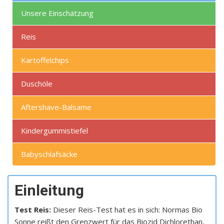
Unsere Einschätzung
Reis
Kartoffelchips
Duschöle
Aftershave-Balsame
Kindergummistiefel
Babyschlafsäcke
Einleitung
Test Reis:
Dieser Reis-Test hat es in sich: Normas Bio
Sonne reißt den Grenzwert für das Biozid Dichlorethan,