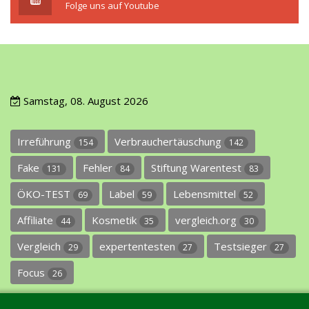
Folge uns auf Youtube
Samstag, 08. August 2026
Irreführung
Verbrauchertäuschung
154
142
Fake
Fehler
Stiftung Warentest
131
84
83
ÖKO-TEST
Label
Lebensmittel
69
59
52
Affiliate
Kosmetik
vergleich.org
44
35
30
Vergleich
expertentesten
Testsieger
29
27
27
Focus
26