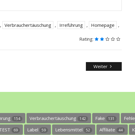
,
Verbrauchertäuschung
,
Irreführung
,
Homepage
,
Rating:
Weiter
ührung
Verbrauchertäuschung
Fake
Fehl
154
142
131
TEST
Label
Lebensmittel
Affiliate
K
69
59
52
44