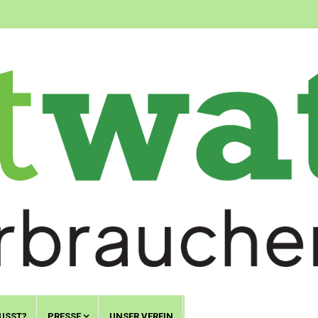
USST?
PRESSE
UNSER VEREIN