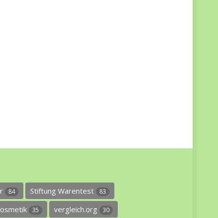
er
Stiftung Warentest
84
83
osmetik
vergleich.org
35
30