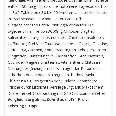
Merkmale: Vitamintrend deutsche Qualität. Eine Tablette
enthält: 500mcg Chitosan - empfohlene Tagesdosis: bis
zu 3x2 Tabletten e30 bis 60 Minuten vor den Mahlzeiten
mit viel Wasser - hochdosierter Wirkstoff -
ausgezeichnetes Preis-Leistungs-Verhältnis. Die
tägliche Einnahme von 3000mg Chitosan trägt zur
Aufrechterhaltung eines normalen Cholesterinspiegels
im Blut bei, Frei Von: Fructose, Lactose, Gluten, Gelatine,
Hefe, Soja, Aromen, Konservierungsmitteln, Pestiziden,
Fungiziden, Kunstdüngern, Farbstoffen, Stabilisatoren,
Gvo oder Magnesiumstearat. Vitamintrend Chitosan
Nahrungsergänzung mit hervorragender Resorption!,
Sicherheit des Produkts: Lange Haltbarkeit. Mehr
Effizienz als Flüssigkeiten oder Pulver. Garantierte
Frische durch luftdichte Versiegelung. Mit praktischem
Dosierdeckel! Großpackung mit 240 Chitosan-Tabletten.
Vergleichsergebnis: Sehr Gut (1,4) – Preis-
Leistungs-Tipp