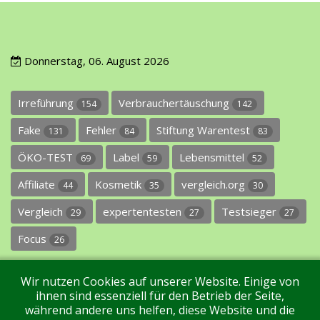
Donnerstag, 06. August 2026
Irreführung
Verbrauchertäuschung
154
142
Fake
Fehler
Stiftung Warentest
131
84
83
ÖKO-TEST
Label
Lebensmittel
69
59
52
Affiliate
Kosmetik
vergleich.org
44
35
30
Vergleich
expertentesten
Testsieger
29
27
27
Focus
26
Wir nutzen Cookies auf unserer Website. Einige von
ihnen sind essenziell für den Betrieb der Seite,
während andere uns helfen, diese Website und die