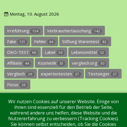
Montag, 10. August 2026
Irreführung
Verbrauchertäuschung
154
142
Fake
Fehler
Stiftung Warentest
131
84
83
ÖKO-TEST
Label
Lebensmittel
69
59
52
Affiliate
Kosmetik
vergleich.org
44
35
30
Vergleich
expertentesten
Testsieger
29
27
27
Focus
26
Wir nutzen Cookies auf unserer Website. Einige von
ihnen sind essenziell für den Betrieb der Seite,
während andere uns helfen, diese Website und die
Nutzererfahrung zu verbessern (Tracking Cookies).
Sie können selbst entscheiden, ob Sie die Cookies