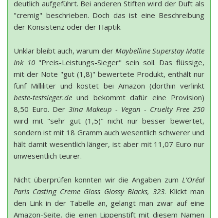
deutlich aufgeführt. Bei anderen Stiften wird der Duft als
"cremig" beschrieben. Doch das ist eine Beschreibung
der Konsistenz oder der Haptik.
Unklar bleibt auch, warum der
Maybelline Superstay Matte
Ink 10
"Preis-Leistungs-Sieger" sein soll. Das flüssige,
mit der Note "gut (1,8)" bewertete Produkt, enthält nur
fünf Milliliter und kostet bei Amazon (dorthin verlinkt
beste-testsieger.de
und bekommt dafür eine Provision)
8,50 Euro. Der
3ina Makeup - Vegan - Cruelty Free 250
wird mit "sehr gut (1,5)" nicht nur besser bewertet,
sondern ist mit 18 Gramm auch wesentlich schwerer und
hält damit wesentlich länger, ist aber mit 11,07 Euro nur
unwesentlich teurer.
Nicht überprüfen konnten wir die Angaben zum
L’Oréal
Paris Casting Creme Gloss Glossy Blacks, 323
. Klickt man
den Link in der Tabelle an, gelangt man zwar auf eine
Amazon-Seite, die einen Lippenstift mit diesem Namen