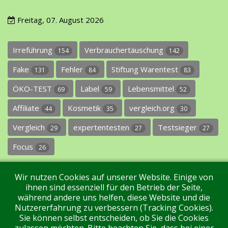
Freitag, 07. August 2026
Irreführung
Verbrauchertäuschung
154
142
Fake
Fehler
Stiftung Warentest
131
84
83
ÖKO-TEST
Label
Lebensmittel
69
59
52
Affiliate
Kosmetik
vergleich.org
44
35
30
Vergleich
expertentesten
Testsieger
29
27
27
Focus
26
Wir nutzen Cookies auf unserer Website. Einige von
ihnen sind essenziell für den Betrieb der Seite,
während andere uns helfen, diese Website und die
Nutzererfahrung zu verbessern (Tracking Cookies).
Sie können selbst entscheiden, ob Sie die Cookies
Impressum
Datenschutz
Über uns
Kontakt