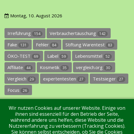
Montag, 10. August 2026
Irreführung
Verbrauchertäuschung
154
142
Fake
Fehler
Stiftung Warentest
131
84
83
ÖKO-TEST
Label
Lebensmittel
69
59
52
Affiliate
Kosmetik
vergleich.org
44
35
30
Vergleich
expertentesten
Testsieger
29
27
27
Focus
26
Wir nutzen Cookies auf unserer Website. Einige von
ihnen sind essenziell für den Betrieb der Seite,
während andere uns helfen, diese Website und die
Nutzererfahrung zu verbessern (Tracking Cookies).
Sie können selbst entscheiden, ob Sie die Cookies