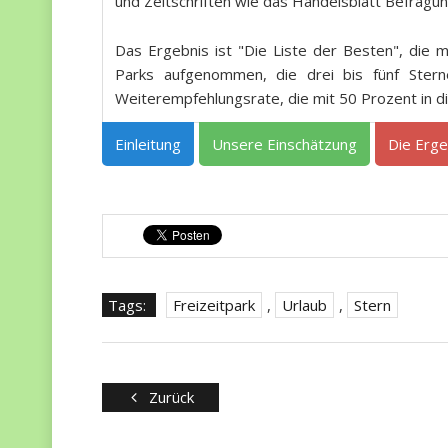
und Zeitschriften wie das Handelsblatt Befragu
Das Ergebnis ist "Die Liste der Besten", die 
Parks aufgenommen, die drei bis fünf Stern
Weiterempfehlungsrate, die mit 50 Prozent in d
Einleitung
Unsere Einschätzung
Die Erge
Tags:
Freizeitpark
,
Urlaub
,
Stern
Zurück