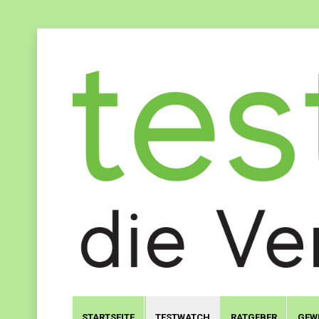
STARTSEITE
TESTWATCH
RATGEBER
GEW