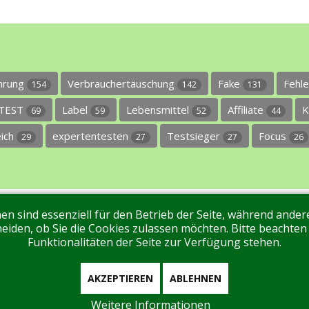
ührung
Verbrauchertäuschung
Fake
Fehl
154
142
131
TEST
Label
Lebensmittel
Affiliate
K
69
59
52
44
eich
expertentesten
Testsieger
Focus
29
27
27
26
en sind essenziell für den Betrieb der Seite, während ande
ntakt
Tags
Unterstützen Sie uns!
Login
eiden, ob Sie die Cookies zulassen möchten. Bitte beachten
Funktionalitäten der Seite zur Verfügung stehen.
AKZEPTIEREN
ABLEHNEN
Weitere Informationen