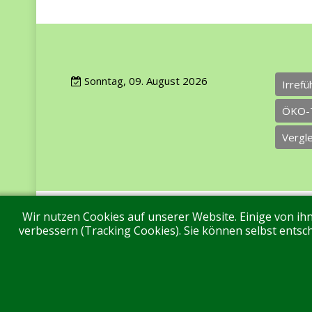
Sonntag, 09. August 2026
Irref
ÖKO-
Vergl
Wir nutzen Cookies auf unserer Website. Einige von ihn
Impressum
Datenschutz
Über uns
Ko
verbessern (Tracking Cookies). Sie können selbst entsch
Aktuell sind 56 Gäste und keine Mitglieder online