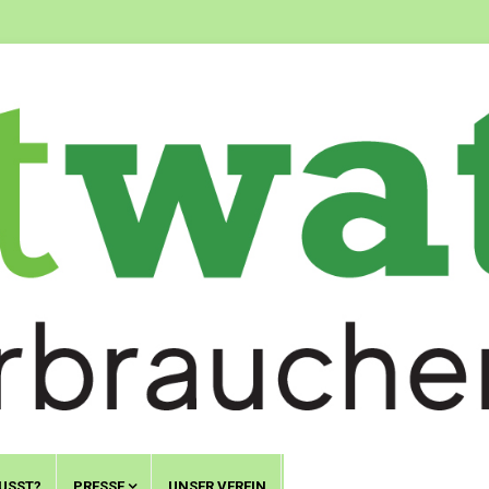
USST?
PRESSE
UNSER VEREIN