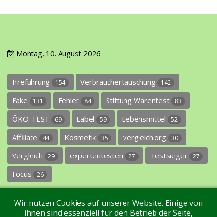
Montag, 10. August 2026
Irreführung
Verbrauchertäuschung
154
142
Fake
Fehler
Stiftung Warentest
131
84
83
ÖKO-TEST
Label
Lebensmittel
69
59
52
Affiliate
Kosmetik
vergleich.org
44
35
30
Vergleich
expertentesten
Testsieger
29
27
27
Focus
26
Wir nutzen Cookies auf unserer Website. Einige von
ihnen sind essenziell für den Betrieb der Seite,