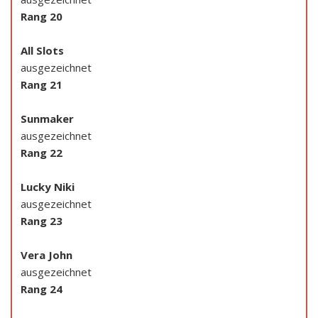
Rang 20
All Slots
ausgezeichnet
Rang 21
Sunmaker
ausgezeichnet
Rang 22
Lucky Niki
ausgezeichnet
Rang 23
Vera John
ausgezeichnet
Rang 24