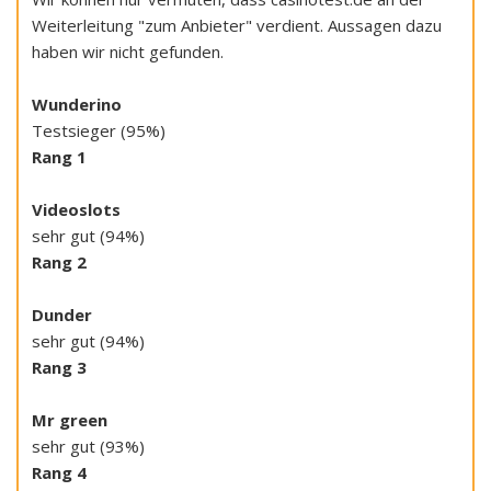
Weiterleitung "zum Anbieter" verdient. Aussagen dazu
haben wir nicht gefunden.
Wunderino
Testsieger (95%)
Rang 1
Videoslots
sehr gut (94%)
Rang 2
Dunder
sehr gut (94%)
Rang 3
Mr green
sehr gut (93%)
Rang 4