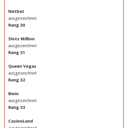
Netbet
ausgezeichnet
Rang 30
Slots Million
ausgezeichnet
Rang 31
Queen Vegas
ausgezeichnet
Rang 32
Bwin
ausgezeichnet
Rang 33
CasinoLand
ausgezeichnet