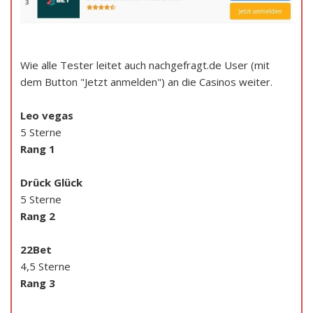
Wie alle Tester leitet auch nachgefragt.de User (mit
dem Button "Jetzt anmelden") an die Casinos weiter.
Leo vegas
5 Sterne
Rang 1
Drück Glück
5 Sterne
Rang 2
22Bet
4,5 Sterne
Rang 3