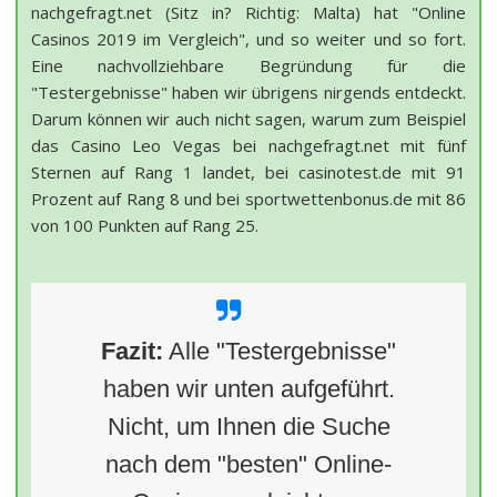
nachgefragt.net (Sitz in? Richtig: Malta) hat "Online
Casinos 2019 im Vergleich", und so weiter und so fort.
Eine nachvollziehbare Begründung für die
"Testergebnisse" haben wir übrigens nirgends entdeckt.
Darum können wir auch nicht sagen, warum zum Beispiel
das Casino Leo Vegas bei nachgefragt.net mit fünf
Sternen auf Rang 1 landet, bei casinotest.de mit 91
Prozent auf Rang 8 und bei sportwettenbonus.de mit 86
von 100 Punkten auf Rang 25.
Fazit:
Alle "Testergebnisse"
haben wir unten aufgeführt.
Nicht, um Ihnen die Suche
nach dem "besten" Online-