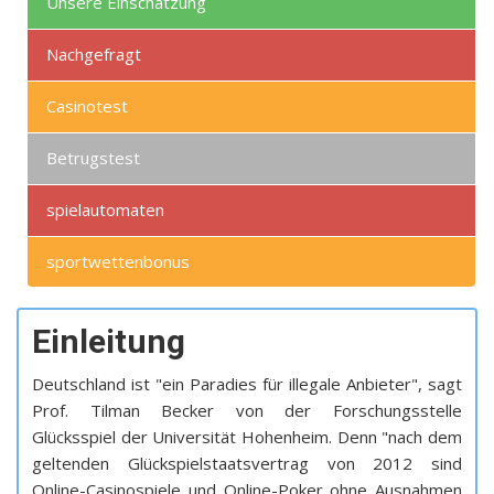
Unsere Einschätzung
Nachgefragt
Casinotest
Betrugstest
spielautomaten
sportwettenbonus
Einleitung
Deutschland ist "ein Paradies für illegale Anbieter", sagt
Prof. Tilman Becker von der Forschungsstelle
Glücksspiel der Universität Hohenheim. Denn "nach dem
geltenden Glückspielstaatsvertrag von 2012 sind
Online-Casinospiele und Online-Poker ohne Ausnahmen