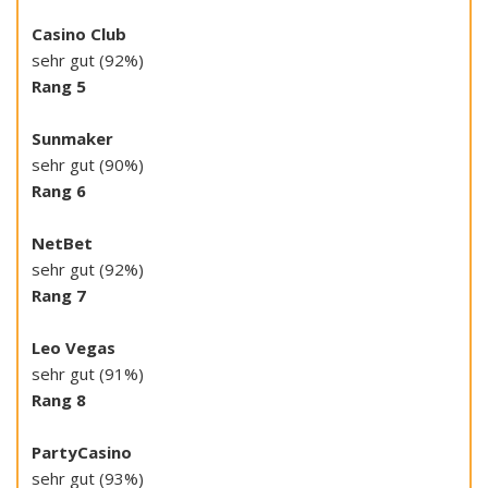
Casino Club
sehr gut (92%)
Rang 5
Sunmaker
sehr gut (90%)
Rang 6
NetBet
sehr gut (92%)
Rang 7
Leo Vegas
sehr gut (91%)
Rang 8
PartyCasino
sehr gut (93%)