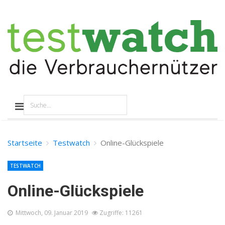
Startseite
Testwatch
Online-Glückspiele
TESTWATCH
Online-Glückspiele
Mittwoch, 09. Januar 2019
Zugriffe: 11261