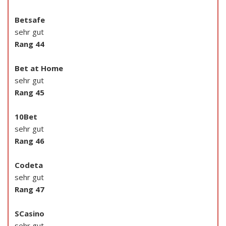
Betsafe
sehr gut
Rang 44
Bet at Home
sehr gut
Rang 45
10Bet
sehr gut
Rang 46
Codeta
sehr gut
Rang 47
SCasino
sehr gut