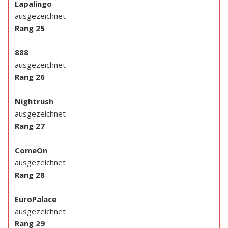
Lapalingo
ausgezeichnet
Rang 25
888
ausgezeichnet
Rang 26
Nightrush
ausgezeichnet
Rang 27
ComeOn
ausgezeichnet
Rang 28
EuroPalace
ausgezeichnet
Rang 29