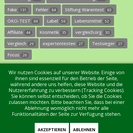
Fake
Fehler
Stiftung Warentest
131
84
83
ÖKO-TEST
Label
Lebensmittel
69
59
52
Affiliate
Kosmetik
vergleich.org
44
35
30
Vergleich
expertentesten
Testsieger
29
27
27
Focus
26
Wir nutzen Cookies auf unserer Website. Einige von
ihnen sind essenziell für den Betrieb der Seite,
während andere uns helfen, diese Website und die
Nutzererfahrung zu verbessern (Tracking Cookies).
Sie können selbst entscheiden, ob Sie die Cookies
Impressum
Datenschutz
Über uns
Kontakt
zulassen möchten. Bitte beachten Sie, dass bei einer
Ablehnung womöglich nicht mehr alle
Funktionalitäten der Seite zur Verfügung stehen.
Tags
Unterstützen Sie uns!
Login
AKZEPTIEREN
ABLEHNEN