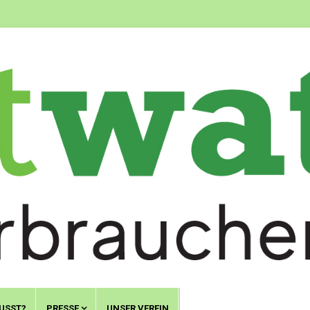
USST?
PRESSE
UNSER VEREIN