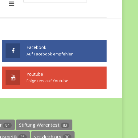
Facebook
Auf Facebook empfehlen
Youtube
Folge uns auf Youtube
er
Stiftung Warentest
84
83
osmetik
vergleich.org
35
30