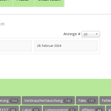
tch
Anzeige #
20
28. Februar 2024
ührung
Verbrauchertäuschung
Fake
Fehl
154
142
131
TEST
Label
Lebensmittel
Affiliate
K
69
59
52
44