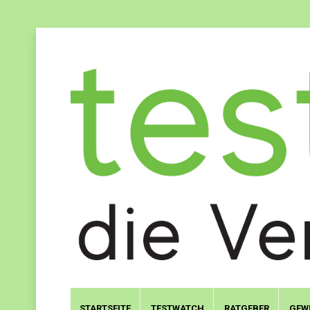
STARTSEITE
TESTWATCH
RATGEBER
GEW