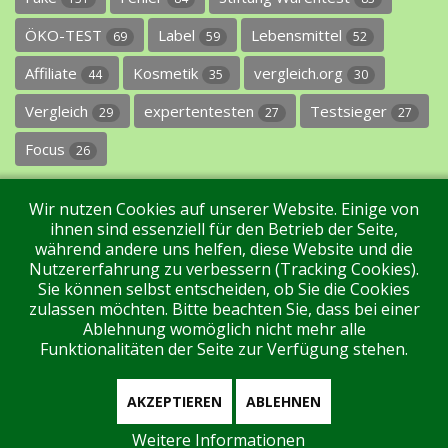
ÖKO-TEST
Label
Lebensmittel
69
59
52
Affiliate
Kosmetik
vergleich.org
44
35
30
Vergleich
expertentesten
Testsieger
29
27
27
Focus
26
Wir nutzen Cookies auf unserer Website. Einige von
ihnen sind essenziell für den Betrieb der Seite,
während andere uns helfen, diese Website und die
Nutzererfahrung zu verbessern (Tracking Cookies).
Sie können selbst entscheiden, ob Sie die Cookies
Impressum
Datenschutz
Über uns
Kontakt
zulassen möchten. Bitte beachten Sie, dass bei einer
Ablehnung womöglich nicht mehr alle
Funktionalitäten der Seite zur Verfügung stehen.
Tags
Unterstützen Sie uns!
Login
AKZEPTIEREN
ABLEHNEN
Weitere Informationen
Aktuell sind 112 Gäste und keine Mitglieder online