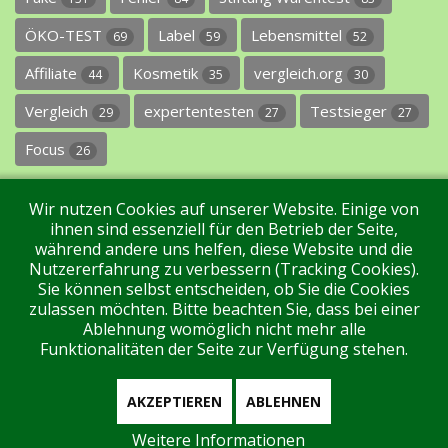
ÖKO-TEST
Label
Lebensmittel
69
59
52
Affiliate
Kosmetik
vergleich.org
44
35
30
Vergleich
expertentesten
Testsieger
29
27
27
Focus
26
Wir nutzen Cookies auf unserer Website. Einige von
ihnen sind essenziell für den Betrieb der Seite,
während andere uns helfen, diese Website und die
Nutzererfahrung zu verbessern (Tracking Cookies).
Sie können selbst entscheiden, ob Sie die Cookies
Impressum
Datenschutz
Über uns
Kontakt
zulassen möchten. Bitte beachten Sie, dass bei einer
Ablehnung womöglich nicht mehr alle
Funktionalitäten der Seite zur Verfügung stehen.
Tags
Unterstützen Sie uns!
Login
AKZEPTIEREN
ABLEHNEN
Weitere Informationen
Aktuell sind 123 Gäste und keine Mitglieder online