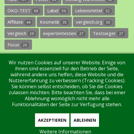
ÖKO-TEST
Label
Lebensmittel
69
59
52
Affiliate
Kosmetik
vergleich.org
44
35
30
Vergleich
expertentesten
Testsieger
29
27
27
Focus
26
Wir nutzen Cookies auf unserer Website. Einige von
ihnen sind essenziell für den Betrieb der Seite,
während andere uns helfen, diese Website und die
Nutzererfahrung zu verbessern (Tracking Cookies).
Sie können selbst entscheiden, ob Sie die Cookies
Impressum
Datenschutz
Über uns
Kontakt
zulassen möchten. Bitte beachten Sie, dass bei einer
Ablehnung womöglich nicht mehr alle
Funktionalitäten der Seite zur Verfügung stehen.
Tags
Unterstützen Sie uns!
Login
AKZEPTIEREN
ABLEHNEN
Weitere Informationen
Aktuell sind 184 Gäste und keine Mitglieder online