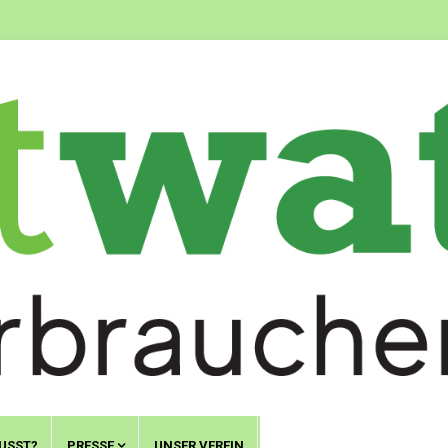
USST?
PRESSE
UNSER VEREIN