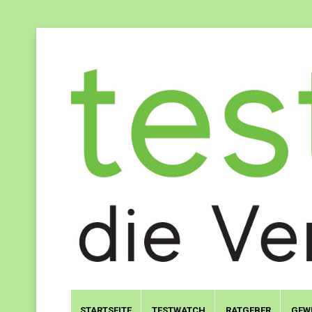
STARTSEITE
TESTWATCH
RATGEBER
GEW