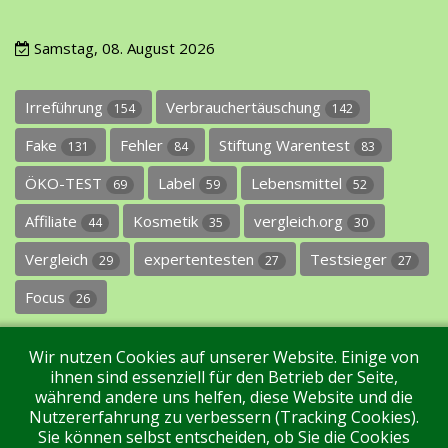
Samstag, 08. August 2026
Irreführung
Verbrauchertäuschung
154
142
Fake
Fehler
Stiftung Warentest
131
84
83
ÖKO-TEST
Label
Lebensmittel
69
59
52
Affiliate
Kosmetik
vergleich.org
44
35
30
Vergleich
expertentesten
Testsieger
29
27
27
Focus
26
Wir nutzen Cookies auf unserer Website. Einige von
ihnen sind essenziell für den Betrieb der Seite,
während andere uns helfen, diese Website und die
Nutzererfahrung zu verbessern (Tracking Cookies).
Sie können selbst entscheiden, ob Sie die Cookies