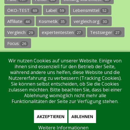
ÖKO-TEST
Label
Lebensmittel
69
59
52
Affiliate
Kosmetik
vergleich.org
44
35
30
Vergleich
expertentesten
Testsieger
29
27
27
Focus
26
Wir nutzen Cookies auf unserer Website. Einige von
ihnen sind essenziell für den Betrieb der Seite,
während andere uns helfen, diese Website und die
Nutzererfahrung zu verbessern (Tracking Cookies).
Sie können selbst entscheiden, ob Sie die Cookies
Impressum
Datenschutz
Über uns
Kontakt
zulassen möchten. Bitte beachten Sie, dass bei einer
Ablehnung womöglich nicht mehr alle
Funktionalitäten der Seite zur Verfügung stehen.
Tags
Unterstützen Sie uns!
Login
AKZEPTIEREN
ABLEHNEN
Weitere Informationen
Aktuell sind 69 Gäste und keine Mitglieder online