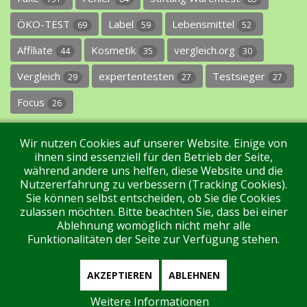
ÖKO-TEST
Label
Lebensmittel
69
59
52
Affiliate
Kosmetik
vergleich.org
44
35
30
Vergleich
expertentesten
Testsieger
29
27
27
Focus
26
Wir nutzen Cookies auf unserer Website. Einige von
ihnen sind essenziell für den Betrieb der Seite,
während andere uns helfen, diese Website und die
Nutzererfahrung zu verbessern (Tracking Cookies).
Sie können selbst entscheiden, ob Sie die Cookies
Impressum
Datenschutz
Über uns
Kontakt
zulassen möchten. Bitte beachten Sie, dass bei einer
Ablehnung womöglich nicht mehr alle
Funktionalitäten der Seite zur Verfügung stehen.
Tags
Unterstützen Sie uns!
Login
AKZEPTIEREN
ABLEHNEN
Weitere Informationen
Aktuell sind 39 Gäste und keine Mitglieder online